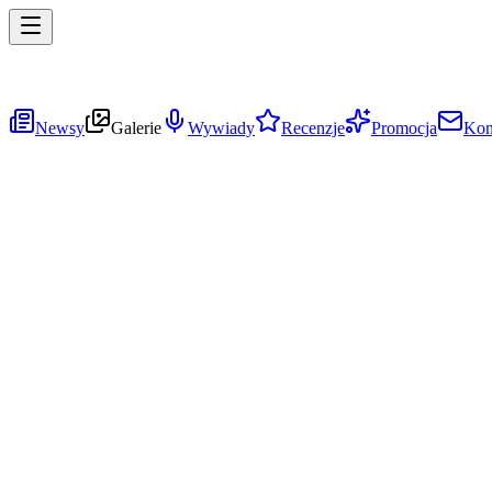
Newsy
Galerie
Wywiady
Recenzje
Promocja
Kon