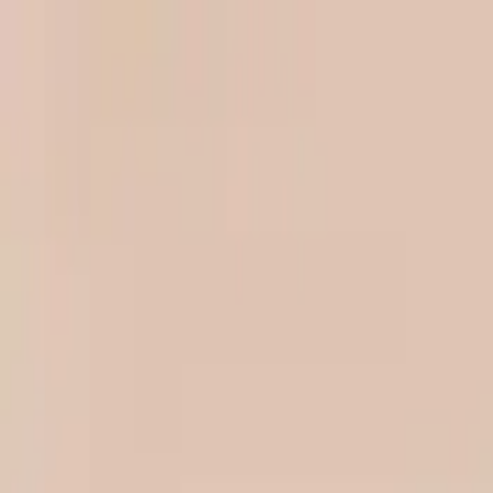
Newsy
Galerie
Wywiady
Recenzje
Promocja
Kon