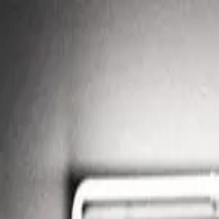
Newsy
Galerie
Wywiady
Recenzje
Promocja
Kon