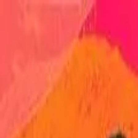
Newsy
Galerie
Wywiady
Recenzje
Promocja
Kon