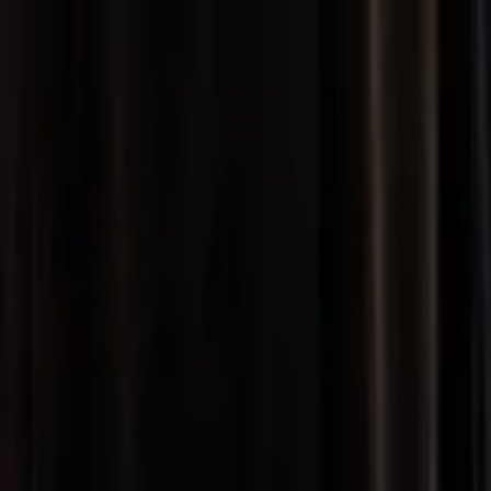
Newsy
Galerie
Wywiady
Recenzje
Promocja
Kon