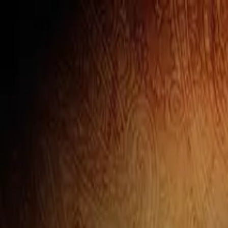
Newsy
Galerie
Wywiady
Recenzje
Promocja
Kon