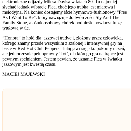
elektroniczne odjazdy Milesa Davisa w latach 80. Tu najmniej
słychać jednak wibrację Flea, choć jego trąbka jest miarowa i
melodyjna. Na koniec dostajemy iście hymnowo-fushionowy “Free
As I Want To Be”, który nawiązuje do twórczości Sly And The
Family Stone, a ośmioosobowy chórek podniośle powtarza frazę
tytułową w tle.
“Honora” to hołd dla jazzowej tradycji, złożony przez człowieka,
którego znamy przede wszystkim z szalonej i intensywnej gry na
basie w Red Hot Chili Peppers. Tutaj jawi się jako pokorny uczeń,
ale jednocześnie pełnoprawny ‘kot’, dla którego gra na trąbce jest
pewnym spełnieniem. Jestem pewien, że uznanie Flea w światku
jazzowym jest kwestią czasu.
MACIEJ MAJEWSKI