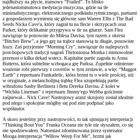
najdłuższy na płycie, transowy “Frailed”. To blisko
jedenastominutowa medytacja muzyczna, gdzie na tle
minimalistycznego, elektronicznego podkładu rytmicznego, partiami
z gospodarzem wymienia się głównie sam Warren Ellis z The Bad
Seeds Nicka Cave'a, który zagrał tu na flecie i skrzypcach oraz
Parker, który delikatnie przygrywa w tle na gitarze. Sam Flea
nawiązuje tu ponownie do Milesa Davisa, tym razem z okresu
“Bitches Brew”, a jego grę na trąbce stanowią tu długie, posuwiste
frazy. Zaś przyjemne “Morning Cry”, nawiązuje do najlepszych
post-bopowych tradycji nagrań Theloniousa Monka i mimowolnie
przenosi o kilka dekad wstecz. Kapitalne partie zagrała tu Anna
Butterss, która subtelnie wzbogaca grę Parksa. Zupełnie odmienne
wrażenie robi pierwszy z coverów w tym zestawie, a więc “Maggot
Earth” z repertuaru Funkadelic, która brzmi tu o wiele prościej, niż
w oryginale, a melancholijną trąbkę Flea uzupełniają partie
wibrafonu Sashy Berlinera i fletu Dereka Davisa. Z kolei w
“Wichita Lineman” z repertuaru Jimmy'ego Webba gościnnie
zaśpiewał... Nick Cave! Nastrojowy aranż skrojony został idealnie
pod niego i spokojnie mógłby się pod nim podpisać jako
współautor.
A skoro jesteśmy przy nastrojowości, to tak ujmującej interpretacji
“Thinking Bout You” Franka Oceana nie tyle nie słyszałem, co się
nie spodziewałem. Natomiast zdominowana przez syntezator
Mooga interpretacja “Willow Weep For Me”, brzmi jak