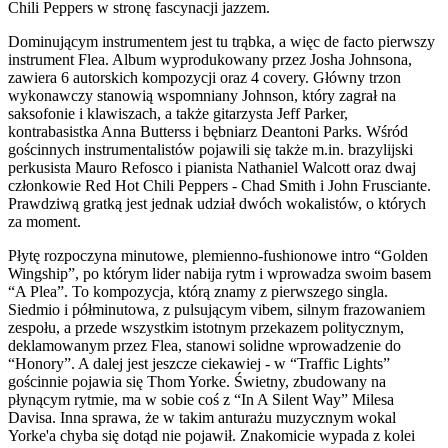
Chili Peppers w stronę fascynacji jazzem.
Dominującym instrumentem jest tu trąbka, a więc de facto pierwszy
instrument Flea. Album wyprodukowany przez Josha Johnsona,
zawiera 6 autorskich kompozycji oraz 4 covery. Główny trzon
wykonawczy stanowią wspomniany Johnson, który zagrał na
saksofonie i klawiszach, a także gitarzysta Jeff Parker,
kontrabasistka Anna Butterss i bębniarz Deantoni Parks. Wśród
gościnnych instrumentalistów pojawili się także m.in. brazylijski
perkusista Mauro Refosco i pianista Nathaniel Walcott oraz dwaj
członkowie Red Hot Chili Peppers - Chad Smith i John Frusciante.
Prawdziwą gratką jest jednak udział dwóch wokalistów, o których
za moment.
Płytę rozpoczyna minutowe, plemienno-fushionowe intro “Golden
Wingship”, po którym lider nabija rytm i wprowadza swoim basem
“A Plea”. To kompozycja, którą znamy z pierwszego singla.
Siedmio i półminutowa, z pulsującym vibem, silnym frazowaniem
zespołu, a przede wszystkim istotnym przekazem politycznym,
deklamowanym przez Flea, stanowi solidne wprowadzenie do
“Honory”. A dalej jest jeszcze ciekawiej - w “Traffic Lights”
gościnnie pojawia się Thom Yorke. Świetny, zbudowany na
płynącym rytmie, ma w sobie coś z “In A Silent Way” Milesa
Davisa. Inna sprawa, że w takim anturażu muzycznym wokal
Yorke'a chyba się dotąd nie pojawił. Znakomicie wypada z kolei