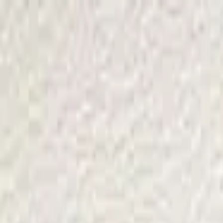
Newsy
Galerie
Wywiady
Recenzje
Promocja
Kon