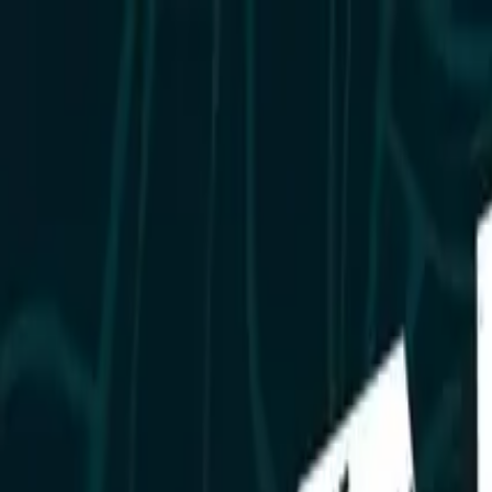
Newsy
Galerie
Wywiady
Recenzje
Promocja
Kon