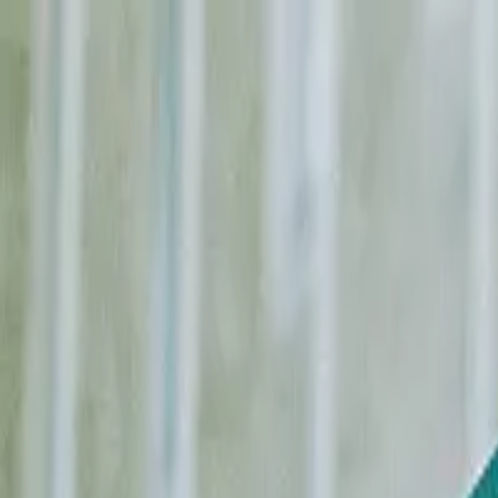
Newsy
Galerie
Wywiady
Recenzje
Promocja
Kon