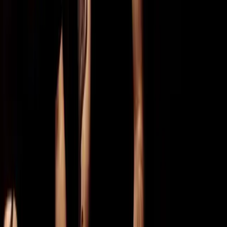
Powiązane materiały
Powiązane materiały
News
16.07.2026
Meshell Ndegeocello zapowiedziała „Synonym”
Meshell Ndegeocello zapowiedziała premierę albumu „Synonym”,