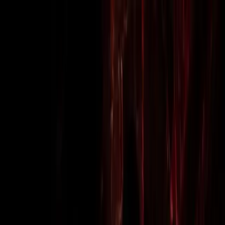
Newsy
Galerie
Wywiady
Recenzje
Promocja
Kontakt