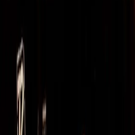
jednak w tym okresie. Liczne koncerty, wznowienia poprzednich
płyt, czy też okres pandemii, odczuli nie tylko fani zespołu, ale
przede wszystkim jego członkowie. Nowy materiał powstał tak
naprawdę jak zbiór pomysłów, gromadzonych przez kilka ostatnich
lat. Pozostało więc zebranie ich i dopracowanie.
W efekcie dostaliśmy materiał bardzo konsekwentny, spójny i
krystalicznie wyprodukowany. Grupa wciąż porusza się po orbicie
synthpopu - mniej lub bardziej mrocznego, bazując jednak przede
wszystkim na melodiach. Tak jest od pierwszych taktów utworu
tytułowego, który otwiera album, gdzie głos Marka na zmianę brzmi
rozpaczliwie i przejmująco, wtapiając się w zapętlony podkład
Richarda. Jeszcze bardziej poruszająco brzmi “A Storm Is Coming”.
Przez całą płytę przewijają się odnośniki do klasyków synthpopu
miary Yazoo i Depeche Mode. Tych ostatnich słychać nie tylko w
podejściu do prowadzenia tematów muzycznych, ale także w
warstwie wokalnej. I tak właśnie jest chwilami w “A Storm Is
Coming”. Balladowy “I Lost A Friend Today” zmusza do refleksji
nad uciekającym czasem, zaś “Trying To Save You” jest już
zwrotem wręcz błagalnym. Świetnie wypadają także numery nieco
bardziej taneczne jak “I Bleed Through You”, czy “Kill Us With
Silence”, gdzie ‘żywsza’ warstwa muzyczna dopełnia refleksję w
tekstach wyśpiewywanych przez Marka. Bronią się także
kompozycje singlowe - hymniczny niemalże “This World”, zwarty i
rytmiczny “Exile”, czy ujmujący, choć smutny “Hey Stranger”.