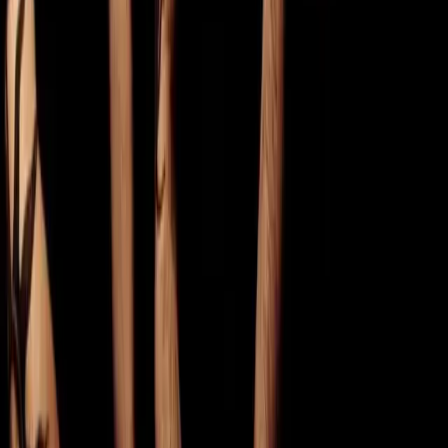
który ukaże się 2 października. Na wydawnictwie usłyszymy duety
z Chaką Khan, Cat Power, Brandi Carlile, Robertem Glasperem i
wieloma innymi artystami. Zapowiedzi towarzyszy singiel „I Knew
You Were Waiting (For Me)” nagrany z Cynthią Erivo.
Wywiad
07.04.2026
Mesh
Od 35 lat bristolska grupa Mesh łączy brzmienia elektroniczne
podszyte mrokiem i skomplikowanymi emocjami. Nie inaczej jest
na najnowszej płycie zespołu, zatytułowanej „The Truth Doesn’t
Matter”, która nawiązuje do czasów pełnych post-prawd i fake
newsów. Wokalista i gitarzysta Mark Hockings oraz klawiszowiec
Richard Silverthorn, dają na niej upust swoim przemyśleniom, które