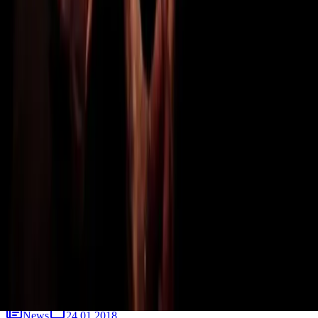
Kraków, Kwadrat
Meshuggah, ,
Koncert
18.02.2018
Meshuggah - Progresja - Warszawa
Warszawa, Progresja
Meshuggah, ,
News
24.01.2018