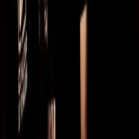
Najciekawiej wypada jednak końcówka płyty z niepokojąco-
transowym (i zdecydowanie za krótkim) “Cipher”, mocno
‘depeszowym’ “Not Everyone Is Lonely” (artykulacja w refrenie aż
za bardzo przypomina Dave'a Gahana) oraz zamykającym “Be
Kind”, podsumowujący niejako całość.
„The Truth Doesn’t to płyta dla fanów klasycznego synthpopu, ale
też dla tych, którzy szukają czegoś więcej niż tylko tanecznej
elektroniki – refleksji, klimatu i melodii, podanej w nienachalny i
nienużący sposób.
MACIEJ MAJEWSKI
MESH - Łódź, Scenografia, 05.11.2026
Bilety:
https://www.ticketlive.pl/pl/event/mesh-the-truth-doesnt-
matter-tour-2026-lodz-05-11-2026