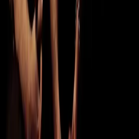
News
22.08.2023
Meshuggah na dwóch koncertach w Polsce
Szwedzka gwiazda djentu i prog-metalu zagra w marcu w
Warszawie oraz Krakowie.
Koncert
18.02.2018
Meshuggah - Kwadrat - Kraków