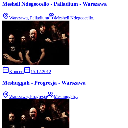
Meshell Ndegeocello - Palladium - Warszawa
Warszawa, Palladium
Meshell Ndegeocello, ,
Koncert
15.12.2012
Meshuggah - Progresja - Warszawa
Warszawa, Progresja
Meshuggah, ,