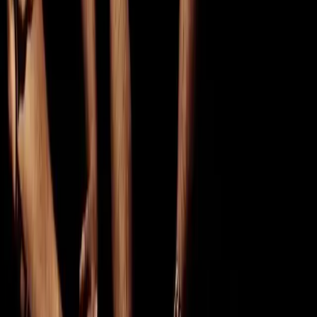
zaszyli w nowych utworach. O kilku z nich, jak i o nieco szerszej
perspektywie istnienia Mesh opowiedział nam w poniższej
rozmowie Richard.
News
13.02.2026
Brytyjski MESH zaanonsował album "The Truth
Doesn't Matter"
Ukazał się singel "Hey Stranger" zapowiadający nową płytę
brytyjskiej gwiazdy electropopu MESH zatytułowaną "The Truth
Doesn't Matter". Album ukaże się 27 marca.