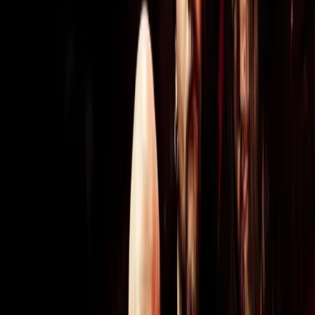
Home
Recenzje
Mesh - The Truth Doesn't Matter
Mesh - The Truth Doesn't Matter
Mesh - The Truth Doesn't Matter
Recenzja
13.04.2026
Mesh
Dependent
2026