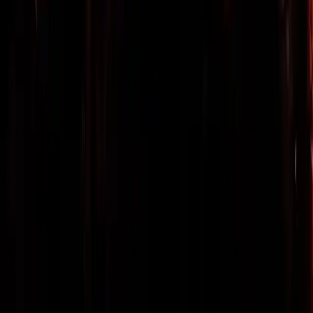
“The Truth Doesn't Matter” brytyjskiego duetu Mesh, to dla tego
zespołu powrót po dziesięcioletniej przerwie wydawniczej.
Mark Hockings i Richard Silverthorn niespecjalnie próżnowali